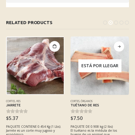
RELATED PRODUCTS
ESTÁ POR LLEGAR
CORTES
,
RES
CORTES
,
ÓRGANOS
JARRETE
TUÉTANO DE RES
$
5.37
$
7.50
PAQUETE CONTIENE 0.454 Kg (1 Lbs).
PAQUETE DE 0.908 kg (2 lbs)
Jarrete es un corte muy jugoso y
El tuétano es la médula de los
económico....
huesos de un animal que...